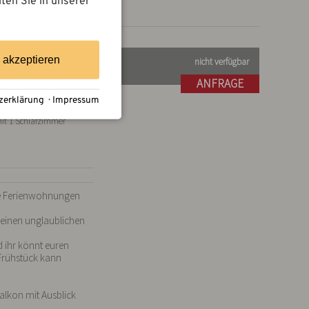
lten Sie in unserer
e akzeptieren
nicht verfügbar
ANFRAGE
zerklärung
·
Impressum
erienwohnung 76m² für
 Bis 4 Personen, 2 Räume
it 1 Schlafzimmer
he Ferienwohnungen 
einen unglaublichen 
 ihr könnt euren 
Frühstück kann 
lkon mit Ausblick 