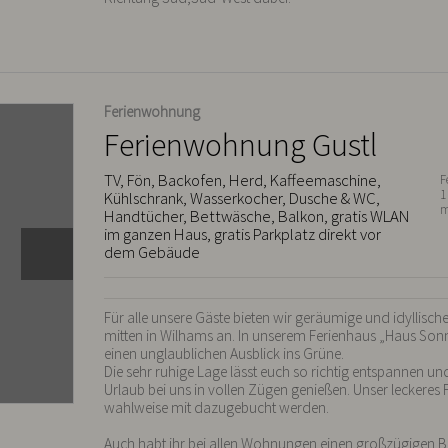
Ferienwohnung
Ferienwohnung Gustl
TV, Fön, Backofen, Herd, Kaffeemaschine,
F
1
Kühlschrank, Wasserkocher, Dusche & WC,
m
Handtücher, Bettwäsche, Balkon, gratis WLAN
im ganzen Haus, gratis Parkplatz direkt vor
dem Gebäude
Für alle unsere Gäste bieten wir geräumige und idyllisc
mitten in Wilhams an. In unserem Ferienhaus „Haus Sonne
einen unglaublichen Ausblick ins Grüne.

Die sehr ruhige Lage lässt euch so richtig entspannen und
Urlaub bei uns in vollen Zügen genießen. Unser leckeres 
wahlweise mit dazugebucht werden.

Auch habt ihr bei allen Wohnungen einen großzügigen Ba