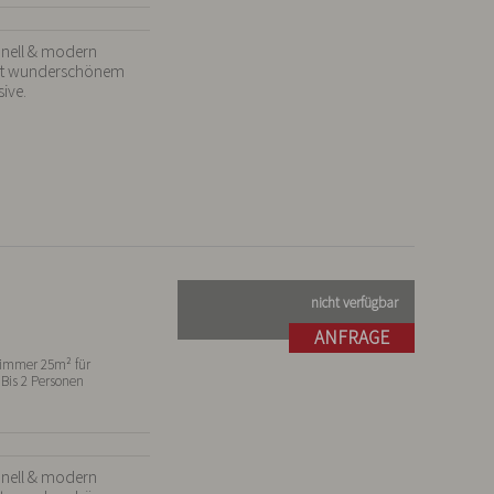
onell & modern 
Mit wunderschönem 
sive.
nicht verfügbar
ANFRAGE
immer 25m² für
 Bis 2 Personen
onell & modern 