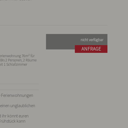
nicht verfügbar
ANFRAGE
erienwohnung 76m² für
 Bis 2 Personen, 2 Räume
it 1 Schlafzimmer
he Ferienwohnungen 
einen unglaublichen 
 ihr könnt euren 
Frühstück kann 