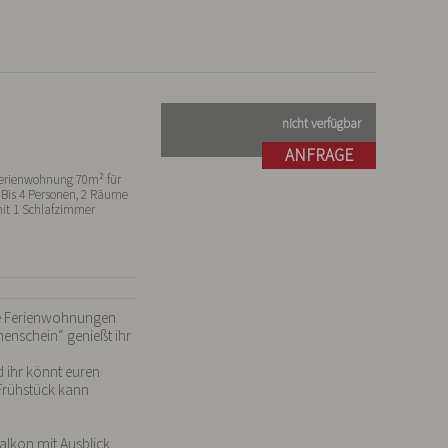
nicht verfügbar
ANFRAGE
erienwohnung 70m² für
 Bis 4 Personen, 2 Räume
it 1 Schlafzimmer
he Ferienwohnungen 
nschein“ genießt ihr 
 ihr könnt euren 
Frühstück kann 
lkon mit Ausblick 