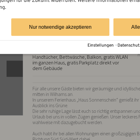
igungen für die Zukunft widerrufen. Weitere Informationen erha
ng.
Ferienwohnung
Nur notwendige akzeptieren
All
Ferienwohnung Fredl
TV, Fön, Backofen, Herd, Kaffeemaschine,
Einstellungen
·
Datenschut
F
1
Kühlschrank, Wasserkocher, Dusche & WC,
m
Handtücher, Bettwäsche, Balkon, gratis WLAN
im ganzen Haus, gratis Parkplatz direkt vor
dem Gebäude
Für alle unsere Gäste bieten wir geräumige und idyllisc
mitten in Wilhams an.

In unserem Ferienhaus „Haus Sonnenschein“ genießt ihr 
Ausblick ins Grüne.

Die sehr ruhige Lage lässt euch so richtig entspannen und
Urlaub bei uns in vollen Zügen genießen. Unser leckeres 
wahlweise mit dazugebucht werden.

Auch habt ihr bei allen Wohnungen einen großzügigen Ba
Richtung Süd,Süd-West dabei.