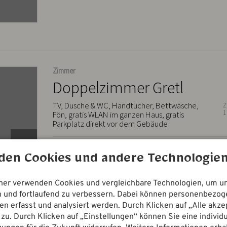
Zimmer
Doppelzimmer Gretl
TV, Dusche & WC, Handtücher, Bettwäsche,
Z
1
Fön, gratis WLAN im ganzen Haus, gratis
Parkplatz direkt vor dem Gebäude
Im Haupthaus befinden sich unsere gemütlichen, traditi
en Cookies und andere Technologien
eingerichteten Doppelzimmer. Teilweise neu renoviert. 
Blick ins Grüne. Das Frühstück ist selbstverständlich inklu
tner verwenden Cookies und vergleichbare Technologien, um u
en und fortlaufend zu verbessern. Dabei können personenbezo
n erfasst und analysiert werden. Durch Klicken auf „Alle akz
zu. Durch Klicken auf „Einstellungen“ können Sie eine individu