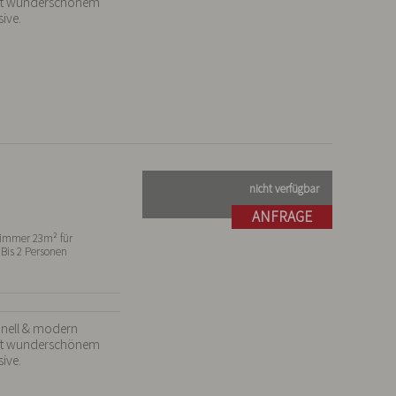
Mit wunderschönem 
sive.
nicht verfügbar
ANFRAGE
immer 23m² für
 Bis 2 Personen
onell & modern 
Mit wunderschönem 
sive.