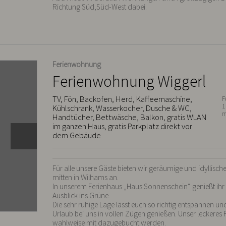
Richtung Süd,Süd-West dabei.
Ferienwohnung
Ferienwohnung Wiggerl
TV, Fön, Backofen, Herd, Kaffeemaschine,
F
1
Kühlschrank, Wasserkocher, Dusche & WC,
m
Handtücher, Bettwäsche, Balkon, gratis WLAN
im ganzen Haus, gratis Parkplatz direkt vor
dem Gebäude
Für alle unsere Gäste bieten wir geräumige und idyllisc
mitten in Wilhams an.

In unserem Ferienhaus „Haus Sonnenschein“ genießt ihr 
Ausblick ins Grüne.

Die sehr ruhige Lage lässt euch so richtig entspannen und
Urlaub bei uns in vollen Zügen genießen. Unser leckeres 
wahlweise mit dazugebucht werden.
